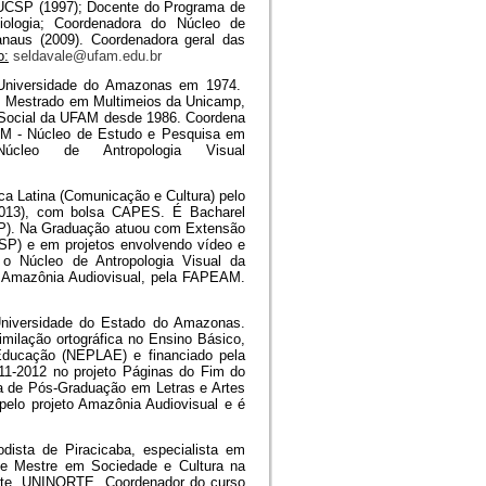
PUCSP (1997); Docente do Programa de
logia; Coordenadora do Núcleo de
naus (2009). Coordenadora geral das
o:
seldavale@ufam.edu.br
 Universidade do Amazonas em 1974.
4. Mestrado em Multimeios da Unicamp,
 Social da UFAM desde 1986. Coordena
OM - Núcleo de Estudo e Pesquisa em
cleo de Antropologia Visual
a Latina (Comunicação e Cultura) pelo
2013), com bolsa CAPES. É Bacharel
USP). Na Graduação atuou com Extensão
USP) e em projetos envolvendo vídeo e
 o Núcleo de Antropologia Visual da
a Amazônia Audiovisual, pela FAPEAM.
Universidade do Estado do Amazonas.
imilação ortográfica no Ensino Básico,
Educação (NEPLAE) e financiado pela
1-2012 no projeto Páginas do Fim do
a de Pós-Graduação em Letras e Artes
elo projeto Amazônia Audiovisual e é
odista de Piracicaba, especialista em
 e Mestre em Sociedade e Cultura na
orte, UNINORTE, Coordenador do curso