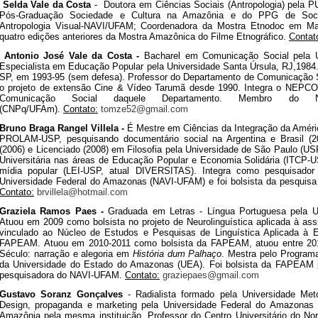
Selda Vale da Costa
- Doutora em Ciências Sociais (Antropologia) pela 
Pós-Graduação Sociedade e Cultura na Amazônia e do PPG de Socio
Antropologia Visual-NAVI/UFAM; Coordenadora da Mostra Etnodoc em Ma
quatro edições anteriores da Mostra Amazônica do Filme Etnográfico.
Contat
Antonio José Vale da Costa -
Bacharel em Comunicação Social pela
Especialista em Educação Popular pela Universidade Santa Úrsula, RJ,198
SP, em 1993-95 (sem defesa). Professor do Departamento de Comunicação
o projeto de extensão Cine & Vídeo Tarumã desde 1990. Integra o NEPC
Comunicação Social daquele Departamento. Membro do Nú
(CNPq/UFAm).
Contato:
tomze52@gmail.com
Bruno Braga Rangel Villela -
É Mestre em Ciências da Integração da Améric
PROLAM-USP, pesquisando documentário social na Argentina e Brasil (
(2006) e Licenciado (2008) em Filosofia pela Universidade de São Paulo (
Universitária nas áreas de Educação Popular e Economia Solidária (ITCP-
mídia popular (LEI-USP, atual DIVERSITAS). Integra como pesquisador
Universidade Federal do Amazonas (NAVI-UFAM) e foi bolsista da pesquis
Contato:
brvillela@hotmail.com
Graziela Ramos Paes -
Graduada em Letras - Língua Portuguesa pela 
Atuou em 2009 como bolsista no projeto de Neurolinguística aplicada à ass
vinculado ao Núcleo de Estudos e Pesquisas de Linguística Aplicada à 
FAPEAM. Atuou em 2010-2011 como bolsista da FAPEAM, atuou entre 201
Século: narração e alegoria em
História dum Palhaço
. Mestra pelo Program
da Universidade do Estado do Amazonas (UEA). Foi bolsista da FAPEAM p
pesquisadora do NAVI-UFAM.
Contato:
graziepaes@gmail.com
Gustavo Soranz Gonçalves
- Radialista formado pela Universidade Met
Design, propaganda e marketing pela Universidade Federal do Amazonas
Amazônia pela mesma instituição. Professor do Centro Universitário do N