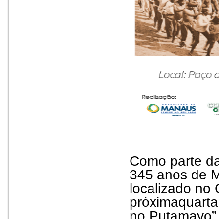
Como parte d
345 anos de M
localizado no 
próxima
quarta
no Putamayo”, 