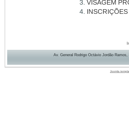
VISAGEM P
INSCRIÇÕES
I
Av. General Rodrigo Octávio Jordão Ramos,
Joomla templa