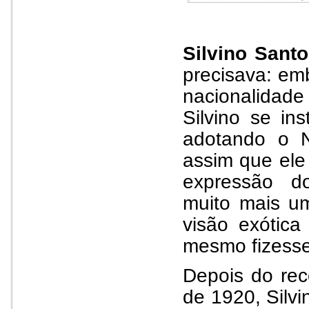
Silvino Sant
precisava: e
nacionalida
Silvino se in
adotando o No
assim que ele
expressão d
muito mais um
visão exótic
mesmo fizesse
Depois do re
de 1920, Silv